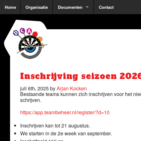
Home
Organisatie
Documenten
Contact
Inschrijving seizoen 20
juli 6th, 2025 by
Arjan Kocken
Bestaande teams kunnen zich inschrijven voor het nieu
schrijven.
https://app.teambeheer.nl/register/?d=10
Inschrijven kan tot 21 augustus.
We starten in de 2e week van september.